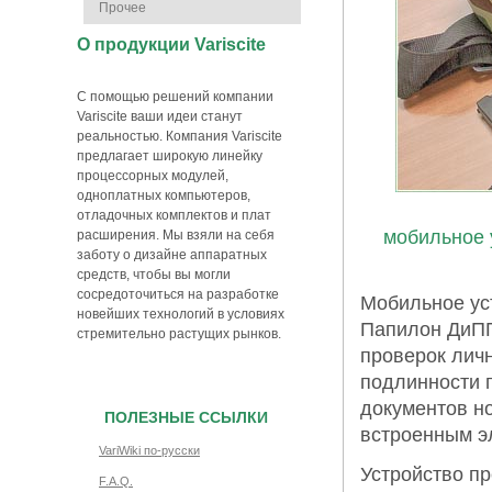
Прочее
О продукции Variscite
С помощью решений компании
Variscite ваши идеи станут
реальностью. Компания Variscite
предлагает широкую линейку
процессорных модулей,
одноплатных компьютеров,
отладочных комплектов и плат
мобильное 
расширения. Мы взяли на себя
заботу о дизайне аппаратных
средств, чтобы вы могли
сосредоточиться на разработке
Мобильное ус
новейших технологий в условиях
Папилон ДиПП
стремительно растущих рынков.
проверок личн
подлинности 
документов н
ПОЛЕЗНЫЕ ССЫЛКИ
встроенным э
VariWiki по-русски
Устройство пр
F.A.Q.