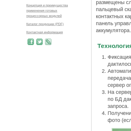
размещены сл
Концепция и преимущества
пальцевый ск
применения готовых
контактных к
процессорных модулей
панель управл
Каталог продукции (PDF)
аккумулятора.
Контактная информация
Технологи
Фиксация
дактилос
Автомати
передача
сервер о
На серве
по БД да
запроса.
Получени
фото (есл