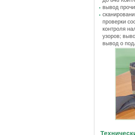
до 848 Кбит/
вывод прочи
сканировани
проверки со
контроля на
узоров; выво
вывод о под
Техническ