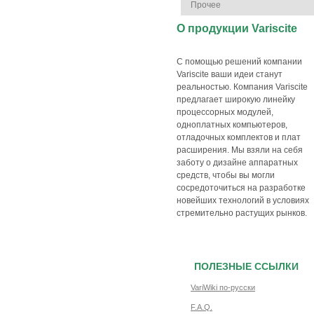
Прочее
О продукции Variscite
С помощью решений компании
Variscite ваши идеи станут
реальностью. Компания Variscite
предлагает широкую линейку
процессорных модулей,
одноплатных компьютеров,
отладочных комплектов и плат
расширения. Мы взяли на себя
заботу о дизайне аппаратных
средств, чтобы вы могли
сосредоточиться на разработке
новейших технологий в условиях
стремительно растущих рынков.
ПОЛЕЗНЫЕ ССЫЛКИ
VariWiki по-русски
F.A.Q.