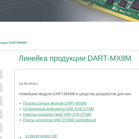
дукции DART-MX8M
Линейка продукции DART-MX8M
14.09.2018 г.
Новейшие модули DART-MX8M и средства разработки для них:
Процессорные модули DART-MX8M
Отладочные комплекты VAR-DVK-DT8M
Наборы разработчика VAR-STK-DT8M
Платы-носители VAR-DT8MCustomBoard
к списку новостей